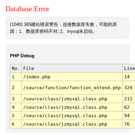
Database Error
(1040) 365建站错误警告：连接数据库失败，可能的原
因：1、数据库密码不对; 2、mysql未启动。
PHP Debug
No.
File
Line
1
/index.php
14
2
/source/function/function_extend.php
324
3
/source/class/jzmysql.class.php
211
4
/source/class/jzmysql.class.php
62
5
/source/class/jzmysql.class.php
94
6
/source/class/jzmysql.class.php
76