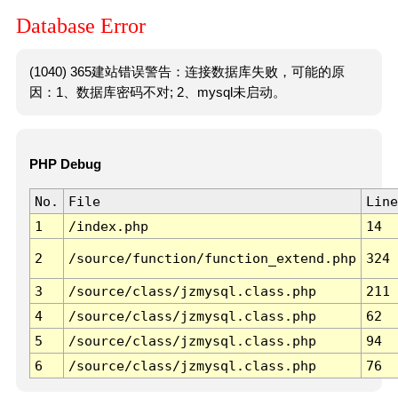
Database Error
(1040) 365建站错误警告：连接数据库失败，可能的原
因：1、数据库密码不对; 2、mysql未启动。
PHP Debug
No.
File
Line
1
/index.php
14
2
/source/function/function_extend.php
324
3
/source/class/jzmysql.class.php
211
4
/source/class/jzmysql.class.php
62
5
/source/class/jzmysql.class.php
94
6
/source/class/jzmysql.class.php
76