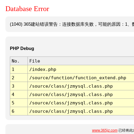
Database Error
(1040) 365建站错误警告：连接数据库失败，可能的原因：1、数
PHP Debug
No.
File
1
/index.php
2
/source/function/function_extend.php
3
/source/class/jzmysql.class.php
4
/source/class/jzmysql.class.php
5
/source/class/jzmysql.class.php
6
/source/class/jzmysql.class.php
www.365jz.com
已经将此