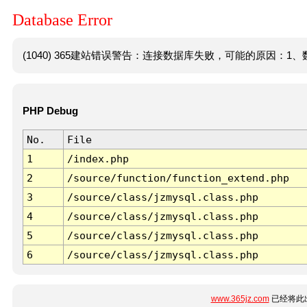
Database Error
(1040) 365建站错误警告：连接数据库失败，可能的原因：1、数
PHP Debug
No.
File
1
/index.php
2
/source/function/function_extend.php
3
/source/class/jzmysql.class.php
4
/source/class/jzmysql.class.php
5
/source/class/jzmysql.class.php
6
/source/class/jzmysql.class.php
www.365jz.com
已经将此