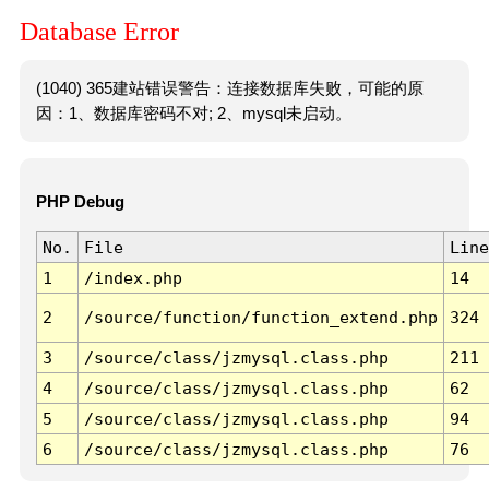
Database Error
(1040) 365建站错误警告：连接数据库失败，可能的原
因：1、数据库密码不对; 2、mysql未启动。
PHP Debug
No.
File
Line
1
/index.php
14
2
/source/function/function_extend.php
324
3
/source/class/jzmysql.class.php
211
4
/source/class/jzmysql.class.php
62
5
/source/class/jzmysql.class.php
94
6
/source/class/jzmysql.class.php
76