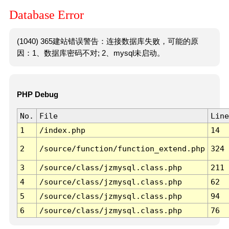
Database Error
(1040) 365建站错误警告：连接数据库失败，可能的原
因：1、数据库密码不对; 2、mysql未启动。
PHP Debug
No.
File
Line
1
/index.php
14
2
/source/function/function_extend.php
324
3
/source/class/jzmysql.class.php
211
4
/source/class/jzmysql.class.php
62
5
/source/class/jzmysql.class.php
94
6
/source/class/jzmysql.class.php
76