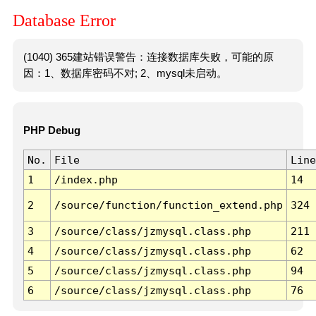
Database Error
(1040) 365建站错误警告：连接数据库失败，可能的原
因：1、数据库密码不对; 2、mysql未启动。
PHP Debug
No.
File
Line
1
/index.php
14
2
/source/function/function_extend.php
324
3
/source/class/jzmysql.class.php
211
4
/source/class/jzmysql.class.php
62
5
/source/class/jzmysql.class.php
94
6
/source/class/jzmysql.class.php
76