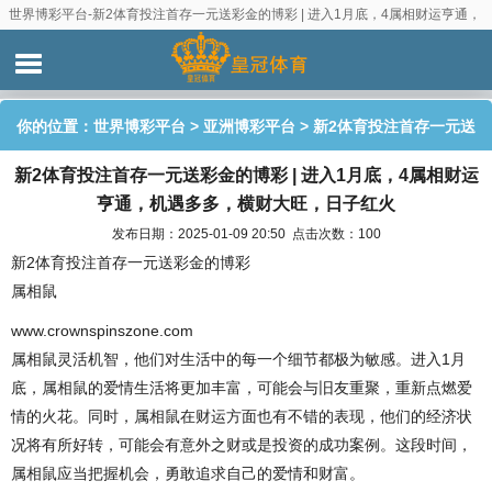
世界博彩平台-新2体育投注首存一元送彩金的博彩 | 进入1月底，4属相财运亨通，
机遇多多，横财大旺，日子红火
你的位置：
世界博彩平台
>
亚洲博彩平台
> 新2体育投注首存一元送
新2体育投注首存一元送彩金的博彩 | 进入1月底，4属相财运
彩金的博彩 | 进入1月底，4属相财运亨通，机遇多多，横财大旺，
亨通，机遇多多，横财大旺，日子红火
日子红火
发布日期：2025-01-09 20:50 点击次数：100
新2体育投注首存一元送彩金的博彩
属相鼠
www.crownspinszone.com
属相鼠灵活机智，他们对生活中的每一个细节都极为敏感。进入1月
底，属相鼠的爱情生活将更加丰富，可能会与旧友重聚，重新点燃爱
情的火花。同时，属相鼠在财运方面也有不错的表现，他们的经济状
况将有所好转，可能会有意外之财或是投资的成功案例。这段时间，
属相鼠应当把握机会，勇敢追求自己的爱情和财富。