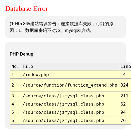
Database Error
(1040) 365建站错误警告：连接数据库失败，可能的原
因：1、数据库密码不对; 2、mysql未启动。
PHP Debug
No.
File
Line
1
/index.php
14
2
/source/function/function_extend.php
324
3
/source/class/jzmysql.class.php
211
4
/source/class/jzmysql.class.php
62
5
/source/class/jzmysql.class.php
94
6
/source/class/jzmysql.class.php
76