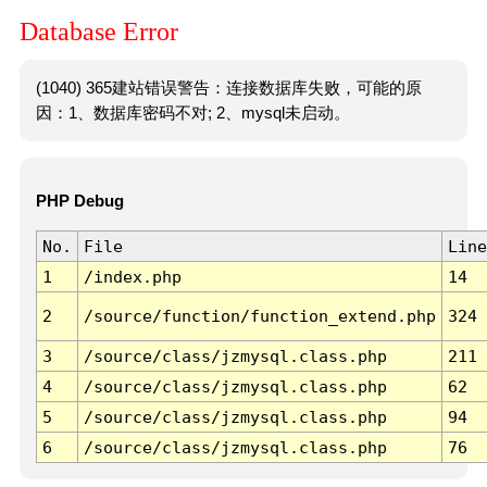
Database Error
(1040) 365建站错误警告：连接数据库失败，可能的原
因：1、数据库密码不对; 2、mysql未启动。
PHP Debug
No.
File
Line
1
/index.php
14
2
/source/function/function_extend.php
324
3
/source/class/jzmysql.class.php
211
4
/source/class/jzmysql.class.php
62
5
/source/class/jzmysql.class.php
94
6
/source/class/jzmysql.class.php
76