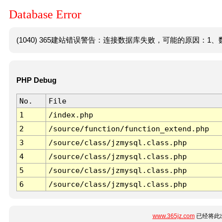
Database Error
(1040) 365建站错误警告：连接数据库失败，可能的原因：1、数
PHP Debug
No.
File
1
/index.php
2
/source/function/function_extend.php
3
/source/class/jzmysql.class.php
4
/source/class/jzmysql.class.php
5
/source/class/jzmysql.class.php
6
/source/class/jzmysql.class.php
www.365jz.com
已经将此